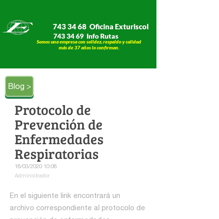
743 34 68 Oficina Exturiscol
743 34 69 Info Rutas
Somos una empresa con solidez, respaldo y calidad
​​​​​​​más de 37 años lo confirman.
Blog >
Protocolo de
Prevención de
Enfermedades
Respiratorias
18/03/2020 10:08
Administrador
En el siguiente link encontrará un
archivo correspondiente al protocolo de