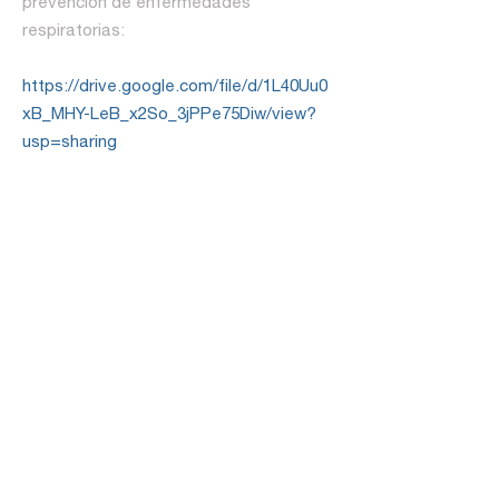
prevención de enfermedades
respiratorias:
https://drive.google.com/file/d/1L40Uu0
xB_MHY-LeB_x2So_3jPPe75Diw/view?
usp=sharing