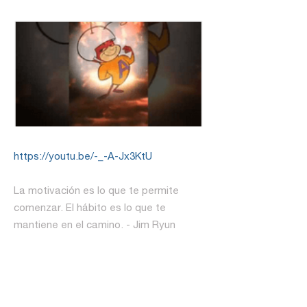
https://youtu.be/-_-A-Jx3KtU
La motivación es lo que te permite
comenzar. El hábito es lo que te
mantiene en el camino. - Jim Ryun