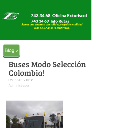
743 34 68 Oficina Exturiscol
743 34 69 Info Rutas
Somos una empresa con solidez, respaldo y calidad
​​​​​​​más de 37 años lo confirman.
Blog >
Buses Modo Selección
Colombia!
02/11/2018 10:36
Administrador