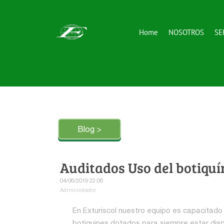
Home
NOSOTROS
SE
Blog >
Auditados Uso del botiquí
04/06/2019 22:06
Administrador
En Exturiscol nuestro equipo es capacitad
botiquines dotados para siempre estar disp