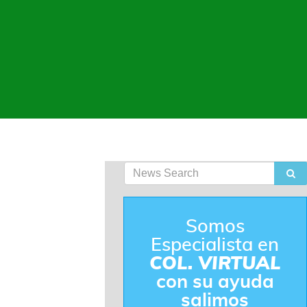
Somos
Especialista en
COL. VIRTUAL
con su ayuda
salimos