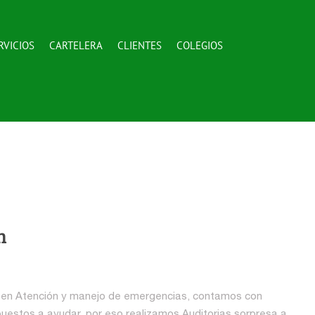
RVICIOS
CARTELERA
CLIENTES
COLEGIOS
n
o en Atención y manejo de emergencias, contamos con
uestos a ayudar, por eso realizamos Auditorias sorpresa a