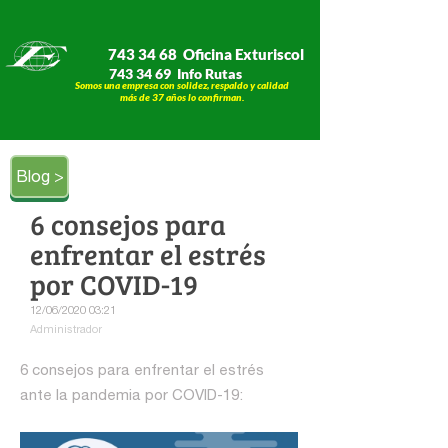
743 34 68 Oficina Exturiscol
743 34 69 Info Rutas
Somos una empresa con solidez, respaldo y calidad
​​​​​​​más de 37 años lo confirman.
Blog >
6 consejos para
enfrentar el estrés
por COVID-19
12/06/2020 03:21
Administrador
6 consejos para enfrentar el estrés
ante la pandemia por COVID-19: